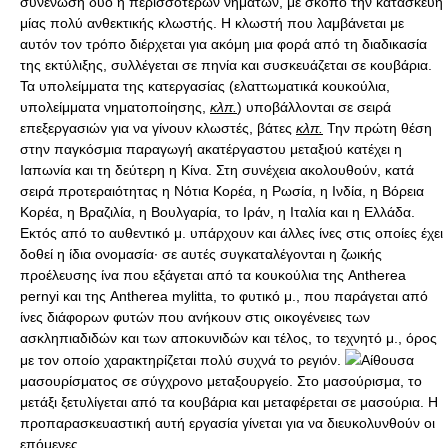
συνένωση δύο ή περισσότερων νημάτων, με σκοπό την κατασκευή
μίας πολύ ανθεκτικής κλωστής. Η κλωστή που λαμβάνεται με
αυτόν τον τρόπο διέρχεται για ακόμη μια φορά από τη διαδικασία
της εκτύλιξης, συλλέγεται σε πηνία και συσκευάζεται σε κουβάρια.
Τα υπολείμματα της κατεργασίας (ελαττωματικά κουκούλια,
υπολείμματα νηματοποίησης,
κλπ.
) υποβάλλονται σε σειρά
επεξεργασιών για να γίνουν κλωστές, βάτες
κλπ.
Την πρώτη θέση
στην παγκόσμια παραγωγή ακατέργαστου μεταξιού κατέχει η
Ιαπωνία και τη δεύτερη η Κίνα. Στη συνέχεια ακολουθούν, κατά
σειρά προτεραιότητας η Νότια Κορέα, η Ρωσία, η Ινδία, η Βόρεια
Κορέα, η Βραζιλία, η Βουλγαρία, το Ιράν, η Ιταλία και η Ελλάδα.
Εκτός από το αυθεντικό μ. υπάρχουν και άλλες ίνες στις οποίες έχει
δοθεί η ίδια ονομασία· σε αυτές συγκαταλέγονται η ζωικής
προέλευσης ίνα που εξάγεται από τα κουκούλια της Antherea
pernyi και της Antherea mylitta, το φυτικό μ., που παράγεται από
ίνες διάφορων φυτών που ανήκουν στις οικογένειες των
ασκληπιαδιδών και των αποκυνιδών και τέλος, το τεχνητό μ., όρος
με τον οποίο χαρακτηρίζεται πολύ συχνά το ρεγιόν.
Αίθουσα
μασουρίσματος σε σύγχρονο μεταξουργείο. Στο μασούρισμα, το
μετάξι ξετυλίγεται από τα κουβάρια και μεταφέρεται σε μασούρια. Η
προπαρασκευαστική αυτή εργασία γίνεται για να διευκολυνθούν οι
επόμενες.