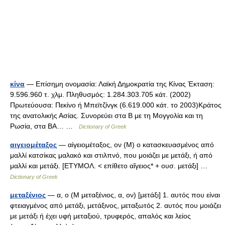
κίνα
— Επίσημη ονομασία: Λαϊκή Δημοκρατία της Κίνας Έκταση:
9.596.960 τ. χλμ. Πληθυσμός: 1.284.303.705 κάτ. (2002)
Πρωτεύουσα: Πεκίνο ή Μπεϊτζίνγκ (6.619.000 κάτ. το 2003)Κράτος
της ανατολικής Ασίας. Συνορεύει στα Β με τη Μογγολία και τη
Ρωσία, στα ΒΑ… …
Dictionary of Greek
αιγειομέταξος
— αἰγειομέταξος, ον (Μ) ο κατασκευασμένος από
μαλλί κατσίκας μαλακό και στιλπνό, που μοιάζει με μετάξι, ή από
μαλλί και μετάξι. [ΕΤΥΜΟΛ. < επίθετο αἴγειος* + ουσ. μετάξι] …
Dictionary of Greek
μεταξένιος
— α, ο (Μ μεταξένιος, α, ον) [μετάξι] 1. αυτός που είναι
φτειαγμένος από μετάξι, μετάξινος, μεταξωτός 2. αυτός που μοιάζει
με μετάξι ή έχει υφή μεταξιού, τρυφερός, απαλός και λείος