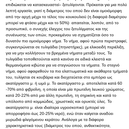
επιδιώκεται να κατασκευαστεί– ξετυλίγονται. Πρόκειται για μια πολύ
λεπτή εργασία, γιατί η διάμετρος του οπού δεν είναι ομοιόμορφη
από την αρχή μέχρι το τέλος του κουκουλιού (η διαφορά διαμέτρου
μπορεί να φτάσει μέχρι και το 50%)· απαιτείται, λοιπόν, από το
προσωπικό, ο συνεχής έλεγχος του ξετυλίγματος και της
συνένωσης των οπών, προκειμένου να σχηματίζεται όσο το
δυνατόν πιο ομοιόμορφο νήμα. Το νήμα, αφού πρώτα περιστραφεί,
συγκεντρώνεται σε τυλιγάδια (πηνιστήρες), με ελικοειδή περιέλιξη,
για να μην κολλήσουν τα βρεγμένα νήματα μεταξύ τους. Τα
τυλιγάδια τοποθετούνται κατά κανόνα σε ειδικά κλειστά και
θερμαινόμενα κιβώτια για να στεγνώσουν τα νήματα. Το στεγνό
νήμα, αφού αφαιρεθούν τα πιο ελαττωματικά και ακάθαρτα τμήματά
του, τυλίγεται σε κουβάρια και διοχετεύεται στο εμπόριο ως
ακατέργαστο μ. ή ωμό μ. Το ακατέργαστο μ. αποτελείται κατά 60
-70% από φιβροΐνη, η οποία είναι μία πρωτεΐνη λευκού χρώματος,
κατά 20-22% από μια άλλη πρωτεΐνη, τη σηρικίνη και κατά το
υπόλοιπο από κομμιώδεις, χρωστικές και ορυκτές ύλες. Το
ακατέργαστο μ. είναι ιδιαίτερα υγροσκοπικό (μπορεί vα
απορροφήσει έως 20-25% νερό), ενώ όταν καίγεται αναδύει
μυρωδιά φλεγόμενου κεράτου. Ανάλογα με τα διάφορα
χαρακτηριστικά τους (διάμετρος του οπού, ανθεκτικότητα,