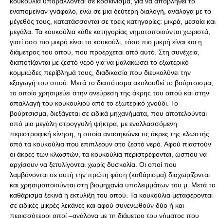
κουκούλια υποβάλλονται σε κοσκίνισμα, για να αποβληθεί το
εναπομείναν γνάφαλο, ενώ σε μια δεύτερη διαλογή, ανάλογα με το
μέγεθός τους, κατατάσσονται σε τρεις κατηγορίες: μικρά, μεσαία και
μεγάλα. Τα κουκούλια κάθε κατηγορίας νηματοποιούνται χωριστά,
γιατί όσο πιο μικρό είναι το κουκούλι, τόσο πιο μικρή είναι και η
διάμετρος του οπού, που προέρχεται από αυτό. Στη συνέχεια,
διαποτίζονται με ζεστό νερό για να μαλακώσει το εξωτερικό
κομμιώδες περίβλημά τους, διαδικασία που διευκολύνει την
εξαγωγή του οπού. Μετά το διαπότισμα ακολουθεί το βούρτσισμα,
το οποίο χρησιμεύει στην ανεύρεση της άκρης του οπού και στην
απαλλαγή του κουκουλιού από το εξωτερικό χνούδι. Το
βούρτσισμα, διεξάγεται σε ειδικά μηχανήματα, που αποτελούνται
από μια μεγάλη στρογγυλή ψήκτρα, με εναλλασσόμενη
περιστροφική κίνηση, η οποία ανασηκώνει τις άκρες της κλωστής
από τα κουκούλια που επιπλέουν στο ζεστό νερό. Αφού πιαστούν
οι άκρες των κλωστών, τα κουκούλια περιστρέφονται, ώσπου να
αρχίσουν να ξετυλίγονται χωρίς δυσκολία. Οι οποί που
λαμβάνονται σε αυτή την πρώτη φάση (καθάρισμα) διαχωρίζονται
και χρησιμοποιούνται στη βιομηχανία υπολειμμάτων του μ. Μετά το
καθάρισμα ξεκινά η εκτύλιξη του οπού. Τα κουκούλια μεταφέρονται
σε ειδικές μικρές λεκάνες και αφού συνενωθούν δύο ή και
περισσότεροι οποί –ανάλογα με τη διάμετρο του νήματος που