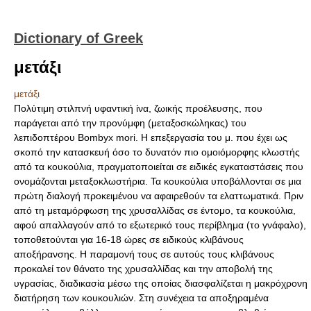
Dictionary of Greek
μετάξι
μετάξι
Πολύτιμη στιλπνή υφαντική ίνα, ζωικής προέλευσης, που
παράγεται από την προνύμφη (μεταξοσκώληκας) του
λεπιδοπτέρου Bombyx mori. Η επεξεργασία του μ. που έχει ως
σκοπό την κατασκευή όσο το δυνατόν πιο ομοιόμορφης κλωστής
από τα κουκούλια, πραγματοποιείται σε ειδικές εγκαταστάσεις που
ονομάζονται μεταξοκλωστήρια. Τα κουκούλια υποβάλλονται σε μια
πρώτη διαλογή προκειμένου vα αφαιρεθούν τα ελαττωματικά. Πριν
από τη μεταμόρφωση της χρυσαλλίδας σε έντομο, τα κουκούλια,
αφού απαλλαγούν από το εξωτερικό τους περίβλημα (το γνάφαλο),
τοποθετούνται για 16-18 ώρες σε ειδικούς κλιβάνους
αποξήρανσης. Η παραμονή τους σε αυτούς τους κλιβάνους
προκαλεί τον θάνατο της χρυσαλλίδας και την αποβολή της
υγρασίας, διαδικασία μέσω της οποίας διασφαλίζεται η μακρόχρονη
διατήρηση των κουκουλιών. Στη συνέχεια τα αποξηραμένα