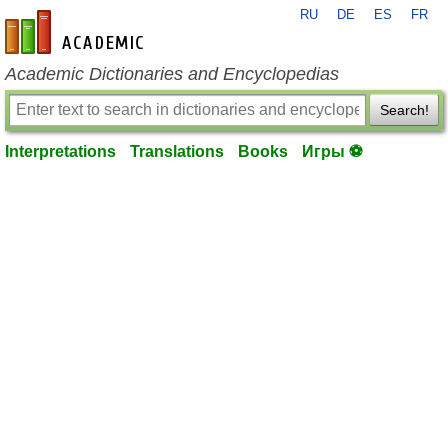
RU
DE
ES
FR
en-academic.com
Academic Dictionaries and Encyclopedias
Search!
Interpretations
Translations
Books
Игры ⚽