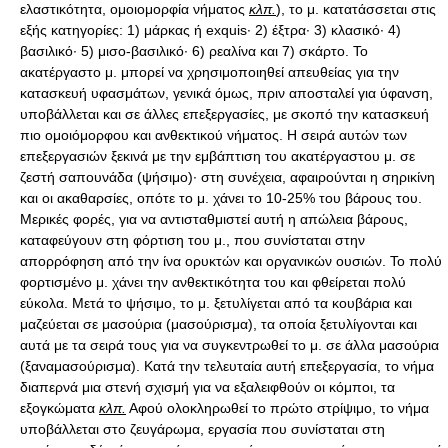
ελαστικότητα, ομοιομορφία νήματος
κλπ.
), το μ. κατατάσσεται στις
εξής κατηγορίες: 1) μάρκας ή exquis· 2) έξτρα· 3) κλασικό· 4)
βασιλικό· 5) μισο-βασιλικό· 6) ρεαλίνα και 7) σκάρτο. Το
ακατέργαστο μ. μπορεί να χρησιμοποιηθεί απευθείας για την
κατασκευή υφασμάτων, γενικά όμως, πριν αποσταλεί για ύφανση,
υποβάλλεται και σε άλλες επεξεργασίες, με σκοπό την κατασκευή
πιο ομοιόμορφου και ανθεκτικού νήματος. Η σειρά αυτών των
επεξεργασιών ξεκινά με την εμβάπτιση του ακατέργαστου μ. σε
ζεστή σαπουνάδα (ψήσιμο)· στη συνέχεια, αφαιρούνται η σηρικίνη
και οι ακαθαρσίες, οπότε το μ. χάνει το 10-25% του βάρους του.
Μερικές φορές, για να αντισταθμιστεί αυτή η απώλεια βάρους,
καταφεύγουν στη φόρτιση του μ., που συνίσταται στην
απορρόφηση από την ίνα ορυκτών και οργανικών ουσιών. Το πολύ
φορτισμένο μ. χάνει την ανθεκτικότητα του και φθείρεται πολύ
εύκολα. Μετά το ψήσιμο, το μ. ξετυλίγεται από τα κουβάρια και
μαζεύεται σε μασούρια (μασούρισμα), τα οποία ξετυλίγονται και
αυτά με τα σειρά τους για να συγκεντρωθεί το μ. σε άλλα μασούρια
(ξαναμασούρισμα). Κατά την τελευταία αυτή επεξεργασία, το νήμα
διαπερνά μια στενή σχισμή για να εξαλειφθούν οι κόμποι, τα
εξογκώματα
κλπ.
Αφού ολοκληρωθεί το πρώτο στρίψιμο, το νήμα
υποβάλλεται στο ζευγάρωμα, εργασία που συνίσταται στη