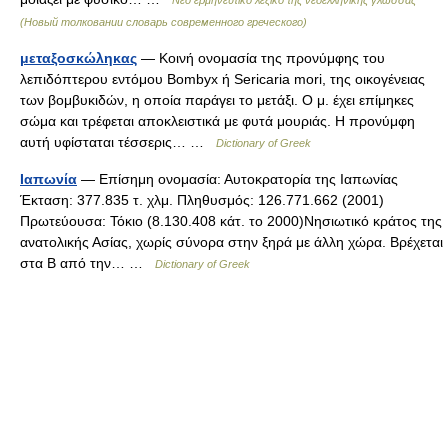
Νέο ερμηνευτικό λεξικό της νεοελληνικής γλώσσας
(Новый толковании словарь современного греческого)
μεταξοσκώληκας
— Κοινή ονομασία της προνύμφης του
λεπιδόπτερου εντόμου Bombyx ή Sericaria mori, της οικογένειας
των βομβυκιδών, η οποία παράγει το μετάξι. Ο μ. έχει επίμηκες
σώμα και τρέφεται αποκλειστικά με φυτά μουριάς. Η προνύμφη
αυτή υφίσταται τέσσερις… …
Dictionary of Greek
Ιαπωνία
— Επίσημη ονομασία: Αυτοκρατορία της Ιαπωνίας
Έκταση: 377.835 τ. χλμ. Πληθυσμός: 126.771.662 (2001)
Πρωτεύουσα: Τόκιο (8.130.408 κάτ. το 2000)Νησιωτικό κράτος της
ανατολικής Ασίας, χωρίς σύνορα στην ξηρά με άλλη χώρα. Βρέχεται
στα Β από την… …
Dictionary of Greek