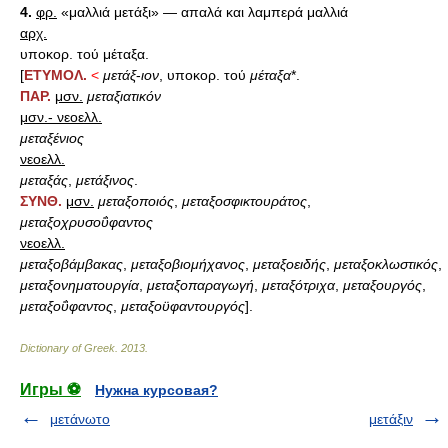
4.
φρ.
«μαλλιά μετάξι» — απαλά και λαμπερά μαλλιά
αρχ.
υποκορ. τού μέταξα.
[
ΕΤΥΜΟΛ.
<
μετάξ
-
ιον
, υποκορ. τού
μέταξα
*.
ΠΑΡ.
μσν.
μεταξιατικόν
μσν.- νεοελλ.
μεταξένιος
νεοελλ.
μεταξάς
,
μετάξινος
.
ΣΥΝΘ.
μσν.
μεταξοποιός
,
μεταξοσφικτουράτος
,
μεταξοχρυσοΰφαντος
νεοελλ.
μεταξοβάμβακας
,
μεταξοβιομήχανος
,
μεταξοειδής
,
μεταξοκλωστικός
,
μεταξονηματουργία
,
μεταξοπαραγωγή
,
μεταξότριχα
,
μεταξουργός
,
μεταξοΰφαντος
,
μεταξοϋφαντουργός
].
Dictionary of Greek
.
2013
.
Игры ⚽
Нужна курсовая?
μετάνωτο
μετάξιν