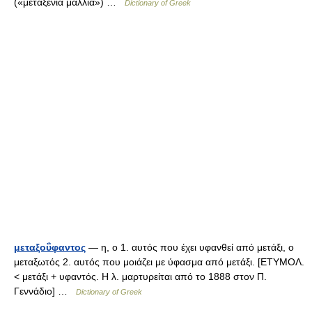
(«μεταξένια μαλλιά») …
Dictionary of Greek
μεταξοΰφαντος
— η, ο 1. αυτός που έχει υφανθεί από μετάξι, ο
μεταξωτός 2. αυτός που μοιάζει με ύφασμα από μετάξι. [ΕΤΥΜΟΛ.
< μετάξι + υφαντός. Η λ. μαρτυρείται από το 1888 στον Π.
Γεννάδιο] …
Dictionary of Greek