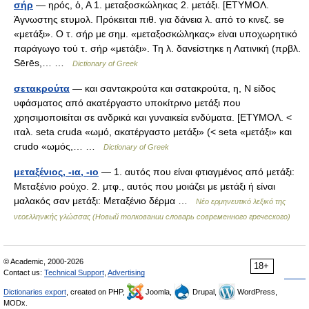
σήρ
— ηρός, ὁ, Α 1. μεταξοσκώληκας 2. μετάξι. [ΕΤΥΜΟΛ.
Άγνωστης ετυμολ. Πρόκειται πιθ. για δάνεια λ. από το κινεζ. se
«μετάξι». Ο τ. σήρ με σημ. «μεταξοσκώληκας» είναι υποχωρητικό
παράγωγο τού τ. σήρ «μετάξι». Τη λ. δανείστηκε η Λατινική (πρβλ.
Sērēs,… …
Dictionary of Greek
σετακρούτα
— και σαντακρούτα και σατακρούτα, η, Ν είδος
υφάσματος από ακατέργαστο υποκίτρινο μετάξι που
χρησιμοποιείται σε ανδρικά και γυναικεία ενδύματα. [ΕΤΥΜΟΛ. <
ιταλ. seta cruda «ωμό, ακατέργαστο μετάξι» (< seta «μετάξι» και
crudo «ωμός,… …
Dictionary of Greek
μεταξένιος, -ια, -ιο
— 1. αυτός που είναι φτιαγμένος από μετάξι:
Μεταξένιο ρούχο. 2. μτφ., αυτός που μοιάζει με μετάξι ή είναι
μαλακός σαν μετάξι: Μεταξένιο δέρμα …
Νέο ερμηνευτικό λεξικό της
νεοελληνικής γλώσσας (Новый толковании словарь современного греческого)
© Academic, 2000-2026
18+
Contact us:
Technical Support
,
Advertising
Dictionaries export
, created on PHP,
Joomla,
Drupal,
WordPress,
MODx.