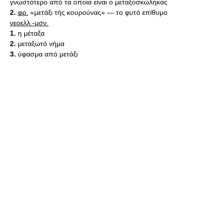
γνωστότερο από τα οποία είναι ο μεταξοσκώληκας
2.
φρ.
«μετάξι τής κουρούνας» — το φυτό επίθυμο
νεοελλ.-μσν.
1.
η μέταξα
2.
μεταξωτό νήμα
3.
ύφασμα από μετάξι